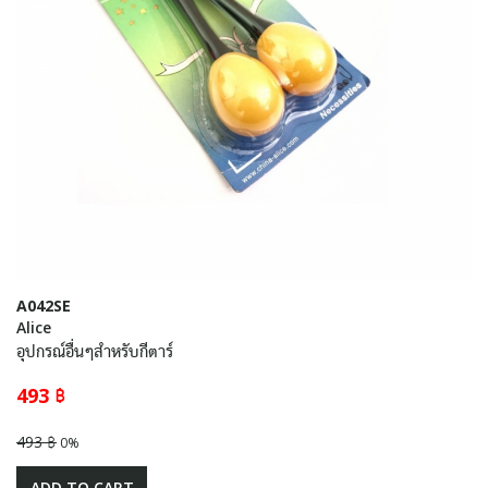
A042SE
Alice
อุปกรณ์อื่นๆสำหรับกีตาร์
493 ฿
493 ฿
0%
ADD TO CART