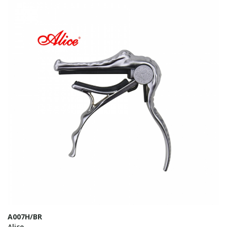
A007H/BR
Alice