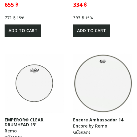
655 ฿
334 ฿
771 ฿
393 ฿
15%
15%
ADD TO CART
ADD TO CART
EMPEROR® CLEAR
Encore Ambassador 14
DRUMHEAD 13''
Encore by Remo
Remo
หนังกลอง