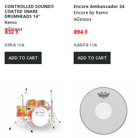
CONTROLLED SOUND®
Encore Ambassador 24
COATED SNARE
Encore by Remo
DRUMHEADS 14''
หนังกลอง
Remo
หนังกลอง
832 ฿
894 ฿
979 ฿
1,057 ฿
15%
15%
ADD TO CART
ADD TO CART