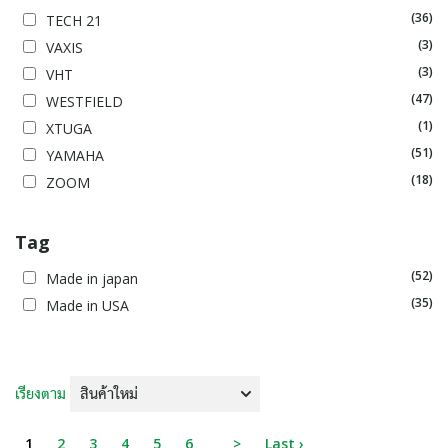
(36)
TECH 21
(3)
VAXIS
(3)
VHT
(47)
WESTFIELD
(1)
XTUGA
(51)
YAMAHA
(18)
ZOOM
Tag
(52)
Made in japan
(35)
Made in USA
เรียงตาม
1
2
3
4
5
6
>
Last ›