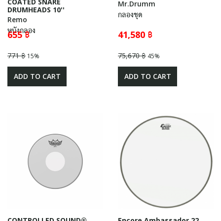
COATED SNARE
Mr.Drumm
DRUMHEADS 10''
กลองชุด
Remo
หนังกลอง
655 ฿
41,580 ฿
771 ฿
75,670 ฿
15%
45%
ADD TO CART
ADD TO CART
CONTROLLED SOUND®
Encore Ambassador 22