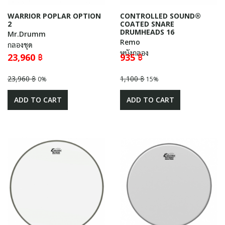
WARRIOR POPLAR OPTION
CONTROLLED SOUND®
2
COATED SNARE
DRUMHEADS 16
Mr.Drumm
Remo
กลองชุด
หนังกลอง
23,960 ฿
935 ฿
23,960 ฿
1,100 ฿
0%
15%
ADD TO CART
ADD TO CART