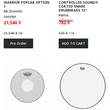
WARRIOR POPLAR OPTION
CONTROLLED SOUND®
1
COATED SNARE
DRUMHEADS 13''
Mr.Drumm
Remo
กลองชุด
หนังกลอง
21,540 ฿
782 ฿
21,540 ฿
920 ฿
0%
15%
Pre Order
ADD TO CART