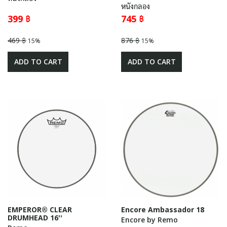
หนังกลอง
399 ฿
745 ฿
469 ฿
876 ฿
15%
15%
ADD TO CART
ADD TO CART
EMPEROR® CLEAR
Encore Ambassador 18
DRUMHEAD 16''
Encore by Remo