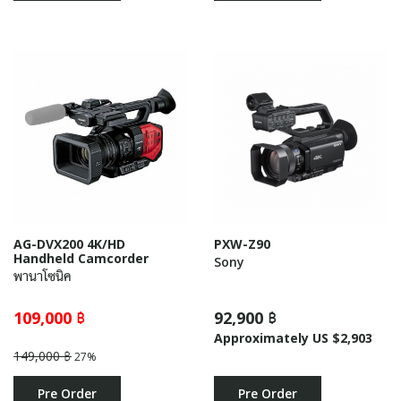
AG-DVX200 4K/HD
PXW-Z90
Handheld Camcorder
Sony
พานาโซนิค
109,000 ฿
92,900 ฿
Approximately US $2,903
149,000 ฿
27%
Pre Order
Pre Order