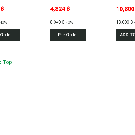
 ฿
4,824 ฿
10,800
8,040 ฿
18,000 ฿
40%
40%
 Order
Pre Order
ADD T
o Top