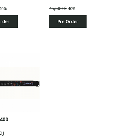
45,500 ฿
40%
40%
Order
Pre Order
400
 DJ