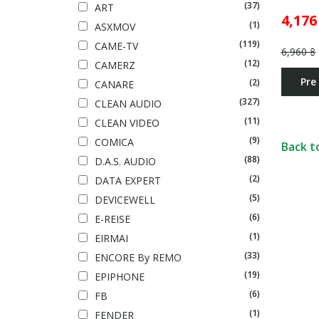
(37)
ART
4,176
(1)
ASXMOV
(119)
CAME-TV
6,960 ฿
(12)
CAMERZ
Pre
(2)
CANARE
(327)
CLEAN AUDIO
(11)
CLEAN VIDEO
(9)
COMICA
Back t
(88)
D.A.S. AUDIO
(2)
DATA EXPERT
(5)
DEVICEWELL
(6)
E-REISE
(1)
EIRMAI
(33)
ENCORE By REMO
(19)
EPIPHONE
(6)
FB
(1)
FENDER