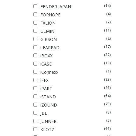
(94)
FENDER JAPAN
(4)
FORHOPE
(2)
FXLION
(11)
GEMINI
(2)
GIBSON
(17)
i-EARPAD
(32)
iBOXX
(13)
iCASE
(1)
iConnexx
(29)
iEFX
(26)
iPART
(64)
iSTAND
(79)
iZOUND
(8)
JBL
(5)
JUNNER
(66)
KLOTZ