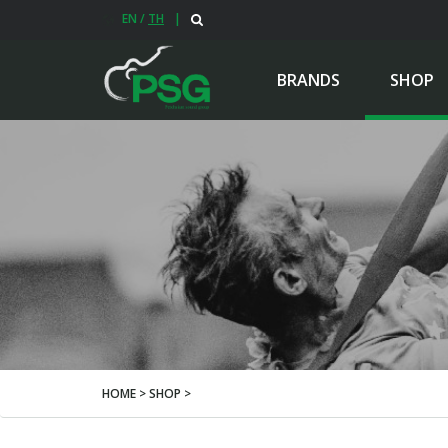
EN
/
TH
|
BRANDS
SHOP
HOME > SHOP >