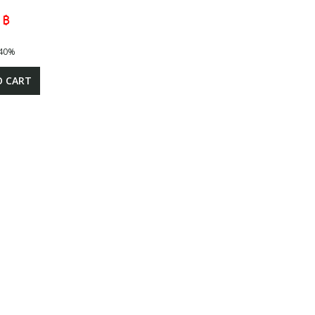
 ฿
40%
O CART