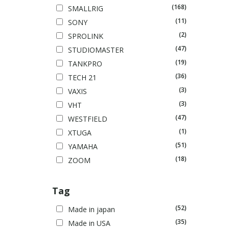
(168)
SMALLRIG
(11)
SONY
(2)
SPROLINK
(47)
STUDIOMASTER
(19)
TANKPRO
(36)
TECH 21
(3)
VAXIS
(3)
VHT
(47)
WESTFIELD
(1)
XTUGA
(51)
YAMAHA
(18)
ZOOM
Tag
(52)
Made in japan
(35)
Made in USA