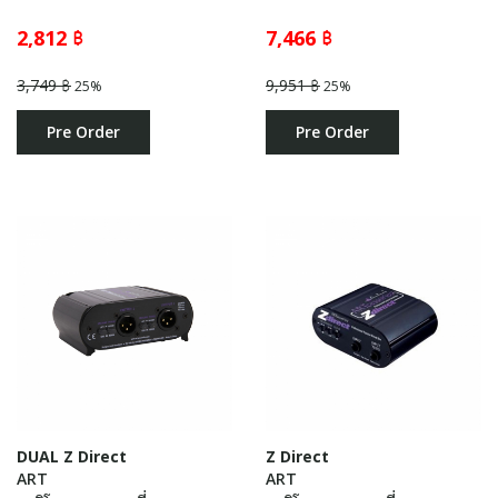
2,812 ฿
7,466 ฿
3,749 ฿
9,951 ฿
25%
25%
Pre Order
Pre Order
DUAL Z Direct
Z Direct
ART
ART