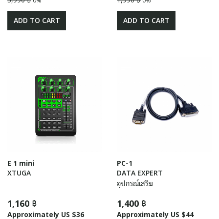
0%
0%
ADD TO CART
ADD TO CART
E 1 mini
PC-1
XTUGA
DATA EXPERT
อุปกรณ์เสริม
1,160 ฿
1,400 ฿
Approximately US $36
Approximately US $44