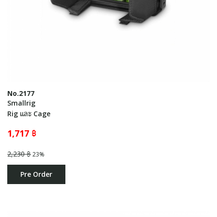
No.2177
Smallrig
Rig และ Cage
1,717 ฿
2,230 ฿
23%
Pre Order