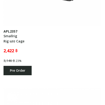
APL2357
Smallrig
Rig และ Cage
2,422 ฿
3,146 ฿
23%
Pre Order