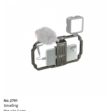
No.2791
Smallrig
Rig และ Cage