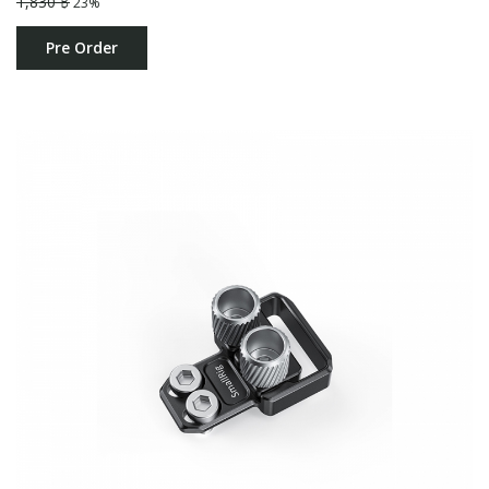
1,830 ฿
23%
Pre Order