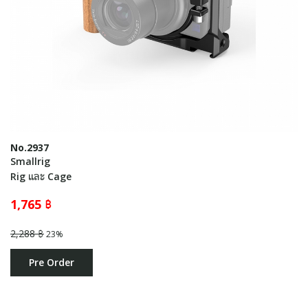
No.2937
Smallrig
Rig และ Cage
1,765 ฿
2,288 ฿
23%
Pre Order