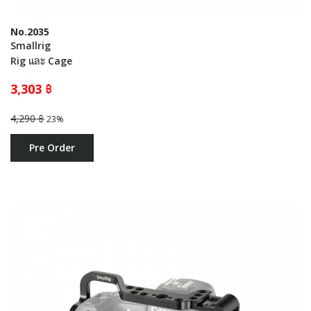
No.2035
Smallrig
Rig และ Cage
3,303 ฿
4,290 ฿
23%
Pre Order