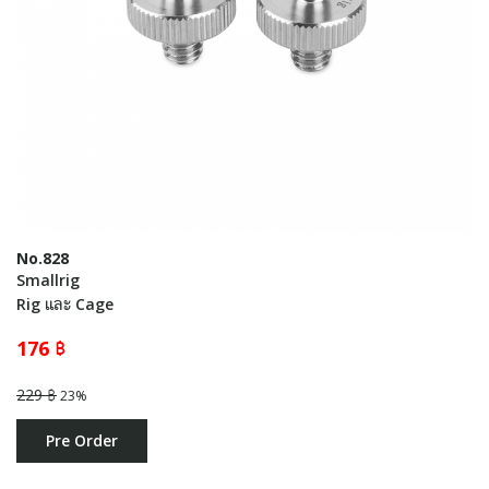
No.828
Smallrig
Rig และ Cage
176 ฿
229 ฿
23%
Pre Order