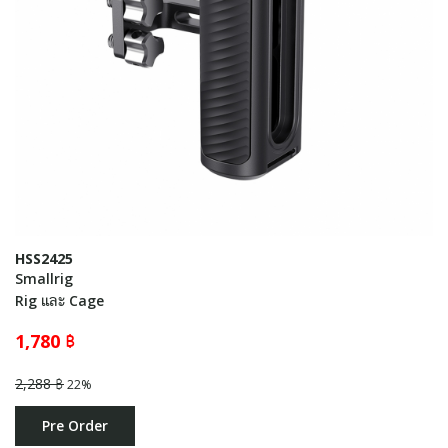
HSS2425
Smallrig
Rig และ Cage
1,780 ฿
2,288 ฿
22%
Pre Order