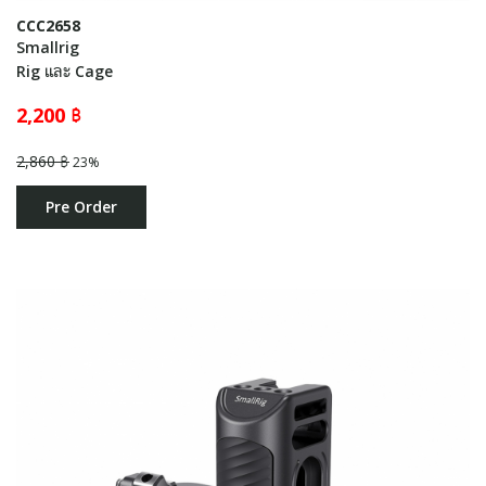
CCC2658
Smallrig
Rig และ Cage
2,200 ฿
2,860 ฿
23%
Pre Order