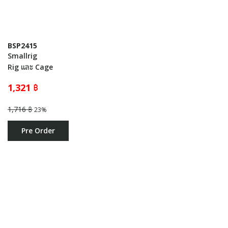
BSP2415
Smallrig
Rig และ Cage
1,321 ฿
1,716 ฿
23%
Pre Order