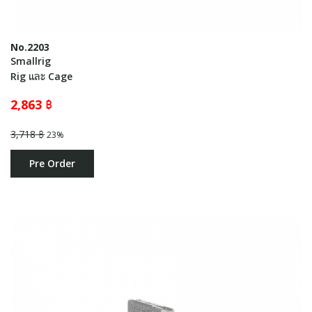
No.2203
Smallrig
Rig และ Cage
2,863 ฿
3,718 ฿
23%
Pre Order