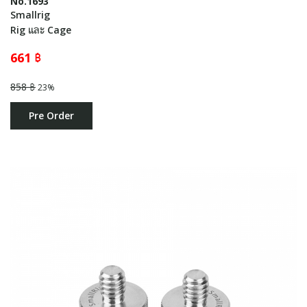
No.1693
Smallrig
Rig และ Cage
661 ฿
858 ฿
23%
Pre Order