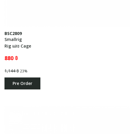
BSC2809
Smallrig
Rig และ Cage
880 ฿
1,144 ฿
23%
Pre Order