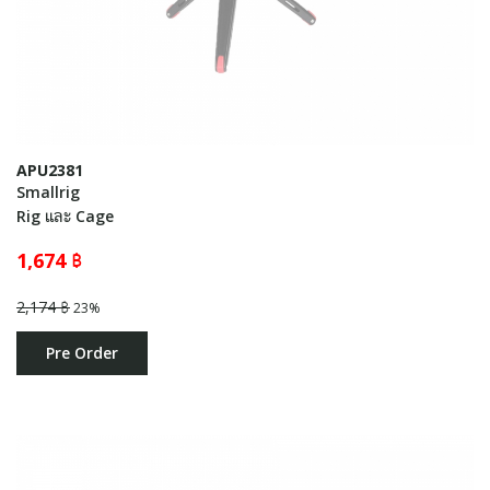
APU2381
Smallrig
Rig และ Cage
1,674 ฿
2,174 ฿
23%
Pre Order