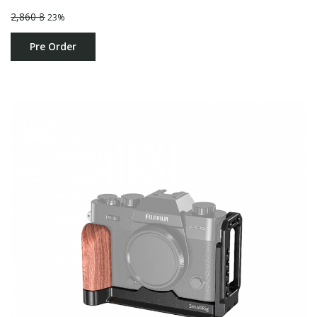
2,860 ฿
23%
Pre Order