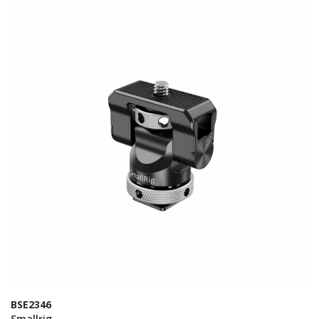
BSE2346
Smallrig