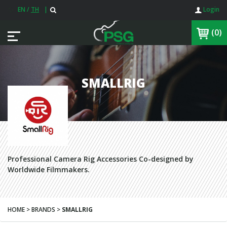
EN
/
TH
|
Login
(0)
SMALLRIG
Professional Camera Rig Accessories Co-designed by
Worldwide Filmmakers.
HOME > BRANDS >
SMALLRIG