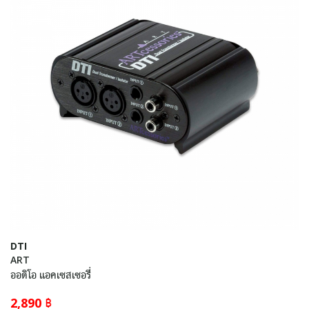
DTI
ART
ออดิโอ แอคเซสเซอรี่
2,890 ฿