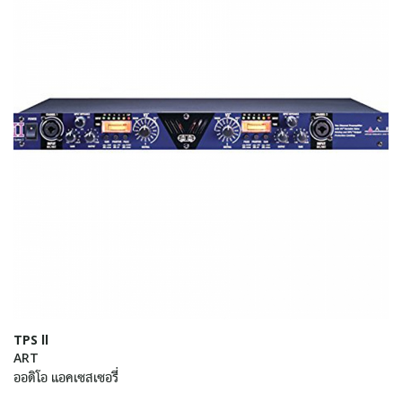
TPS ll
ART
ออดิโอ แอคเซสเซอรี่