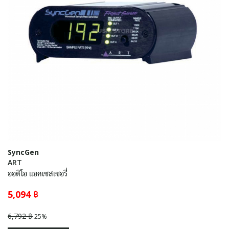
SyncGen
ART
ออดิโอ แอคเซสเซอรี่
5,094 ฿
6,792 ฿
25%