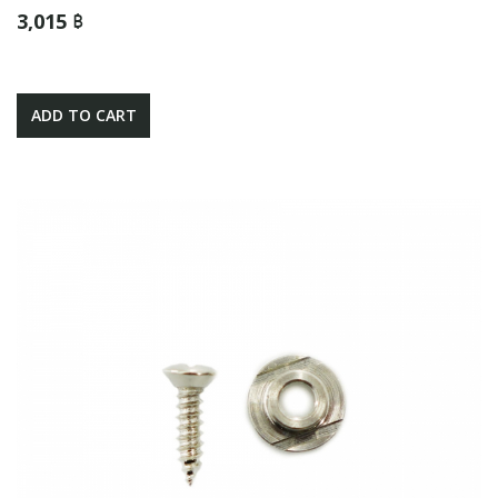
3,015 ฿
ADD TO CART