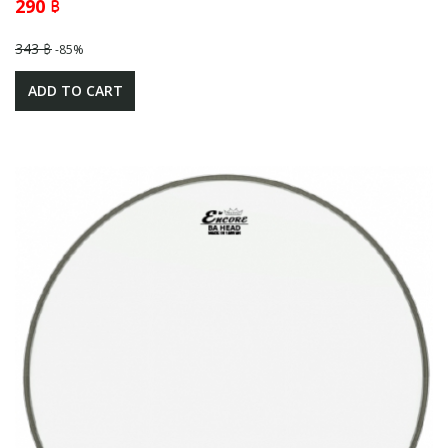
290 ฿
343 ฿
-85%
ADD TO CART