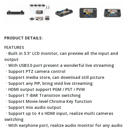
PRODUCT DETAILS:
FEATURES
ㆍBuilt in 5.5" LCD monitor, can preview all the input and
output
ㆍWith USB3.0 port present a wonderful live streaming
ㆍSupport PTZ camera control
ㆍSupport media store, can download still picture
ㆍSupport any PIP, bring vivid live streaming
ㆍHDMI output support PGM / PST / PVW
ㆍSupport T-BAR Transition switching
ㆍSupport Movie-level Chroma Key function
ㆍSupport mix audio output
ㆍSupport up to 4 x HDMI input, realize multi cameras
switching
ㆍWith earphone port, realize audio monitor for any audio