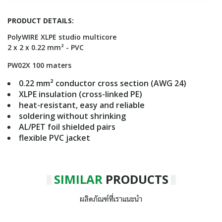
PRODUCT DETAILS:
PolyWIRE XLPE studio multicore
2 x 2 x 0.22 mm² - PVC
PW02X 100 maters
0.22 mm² conductor cross section (AWG 24)
XLPE insulation (cross-linked PE)
heat-resistant, easy and reliable
soldering without shrinking
AL/PET foil shielded pairs
flexible PVC jacket
SIMILAR
PRODUCTS
ผลิตภัณฑ์ที่เราแนะนำ