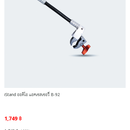
iStand ออดิโอ แอคเซสเซอรี่ B-92
1,749 ฿