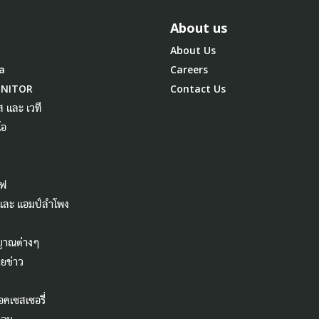
About us
About Us
a
Careers
ONITOR
Contact Us
ส และ เวที
โอ
ไฟ
 และ แอมป์ลำโพง
ญาณต่างๆ
ยข่าว
อคเซสเซอรี่