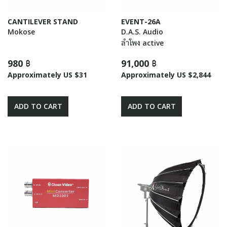
CANTILEVER STAND
EVENT-26A
Mokose
D.A.S. Audio
ลำโพง active
980 ฿
91,000 ฿
Approximately US $31
Approximately US $2,844
ADD TO CART
ADD TO CART