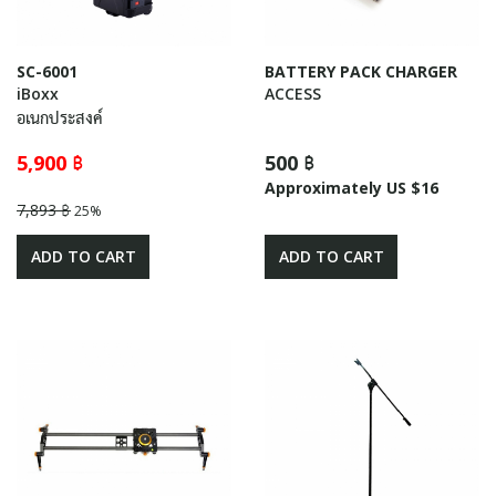
SC-6001
BATTERY PACK CHARGER
iBoxx
ACCESS
อเนกประสงค์
5,900 ฿
500 ฿
Approximately US $16
7,893 ฿
25%
ADD TO CART
ADD TO CART