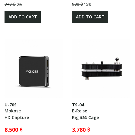
940 ฿
980 ฿
0%
15%
ADD TO CART
ADD TO CART
U-70S
TS-04
Mokose
E-Reise
HD Capture
Rig และ Cage
8,500 ฿
3,780 ฿