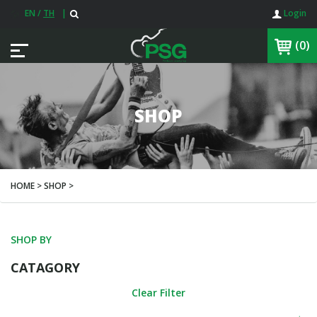
EN
/
TH
|
Login
(0)
SHOP
HOME > SHOP >
SHOP BY
CATAGORY
Clear Filter