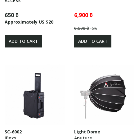
ACCESS
650 ฿
6,900 ฿
Approximately US $20
6,500 ฿
-6%
ADD TO CART
ADD TO CART
SC-6002
Light Dome
iBoxx
Aputure