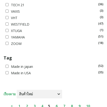
(36)
TECH 21
(3)
VAXIS
(3)
VHT
(47)
WESTFIELD
(1)
XTUGA
(51)
YAMAHA
(18)
ZOOM
Tag
(52)
Made in japan
(35)
Made in USA
เรียงตาม
<
1
2
3
4
5
6
7
8
9
10