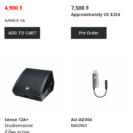
4,900 ฿
7,500 ฿
Approximately US $234
4,900 ฿
0%
ADD TO CART
Pre Order
Sense 12A+
AU-AD304
Studiomaster
MAONO
ลำโพง active