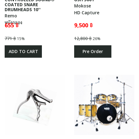
COATED SNARE
Mokose
DRUMHEADS 10''
HD Capture
Remo
หนังกลอง
655 ฿
9,500 ฿
771 ฿
12,800 ฿
15%
26%
ADD TO CART
Pre Order