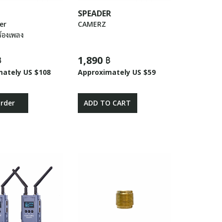
SPEADER
er
CAMERZ
้องเพลง
฿
1,890 ฿
mately US $108
Approximately US $59
Order
ADD TO CART