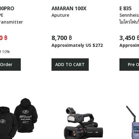
00PRO
AMARAN 100X
E 835
PE
Aputure
Sennheis
ransmitter
ไมโครโฟนร
0 ฿
8,700 ฿
3,450 
Approximately US $272
Approxi
฿
10%
 Order
ADD TO CART
Pre 