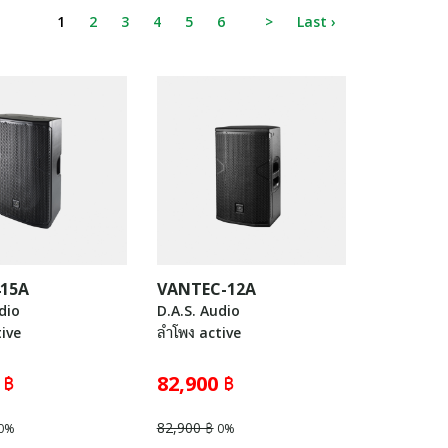
1
2
3
4
5
6
>
Last ›
415A
VANTEC-12A
dio
D.A.S. Audio
tive
ลำโพง active
 ฿
82,900 ฿
82,900 ฿
0%
0%