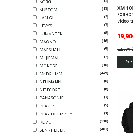
(4)
KORG
XM 10
(13)
KUSTOM
FORHO
(2)
LAN GI
Video t
(3)
LEVY'S
(8)
LUMANTEK
19,90
(16)
MAONO
22,000 
(5)
MARSHALL
(2)
MJ JIEMAI
Pre
(10)
MOKOSE
(445)
Mr.DRUMM
(0)
NEUMANN
(6)
NITECORE
(7)
PANASONIC
(5)
PEAVEY
(1)
PLAY DRUMBOY
(110)
REMO
(403)
SENNHEISER