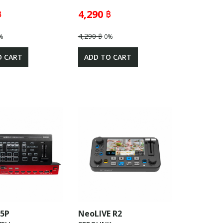
฿
4,290 ฿
4,290 ฿
%
0%
O CART
ADD TO CART
05P
NeoLIVE R2