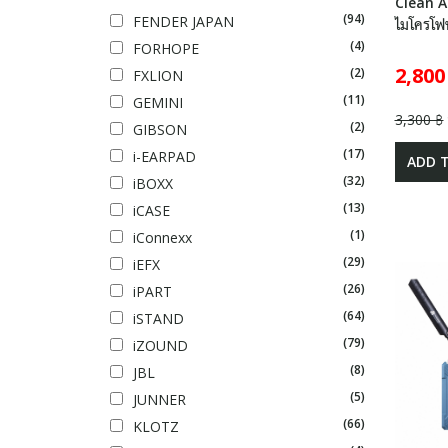
Clean A
(94)
FENDER JAPAN
ไมโครโฟ
(4)
FORHOPE
2,800
(2)
FXLION
(11)
GEMINI
3,300 ฿
(2)
GIBSON
(17)
i-EARPAD
ADD 
(32)
iBOXX
(13)
iCASE
(1)
iConnexx
(29)
iEFX
(26)
iPART
(64)
iSTAND
(79)
iZOUND
(8)
JBL
(5)
JUNNER
(66)
KLOTZ