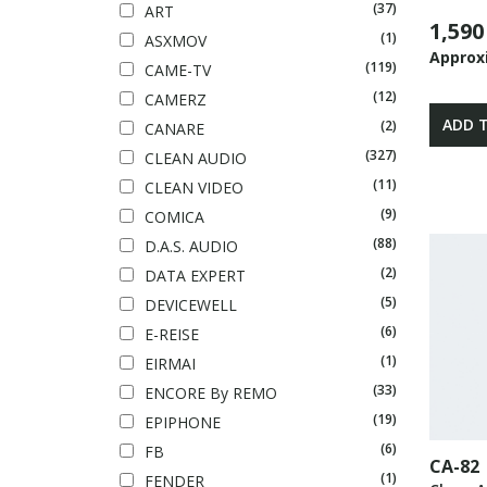
(37)
ART
1,590
(1)
ASXMOV
Approx
(119)
CAME-TV
(12)
CAMERZ
ADD 
(2)
CANARE
(327)
CLEAN AUDIO
(11)
CLEAN VIDEO
(9)
COMICA
(88)
D.A.S. AUDIO
(2)
DATA EXPERT
(5)
DEVICEWELL
(6)
E-REISE
(1)
EIRMAI
(33)
ENCORE By REMO
(19)
EPIPHONE
(6)
FB
CA-82
(1)
FENDER