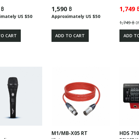
 ฿
1,590 ฿
1,749 
imately US $50
Approximately US $50
1,749 ฿
0
TO CART
ADD TO CART
ADD T
M1/MB-X05 RT
HDS 71