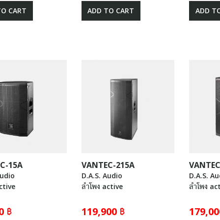
TO CART
ADD TO CART
ADD T
C-15A
VANTEC-215A
VANTEC
Audio
D.A.S. Audio
D.A.S. Au
ctive
ลำโพง active
ลำโพง ac
0 ฿
119,900 ฿
179,00