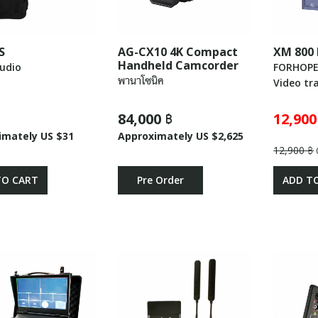
S
AG-CX10 4K Compact
XM 800
Handheld Camcorder
Audio
FORHOP
พานาโซนิค
Video tr
84,000 ฿
12,900
imately US $31
Approximately US $2,625
12,900 ฿
TO CART
Pre Order
ADD T