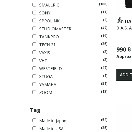
(168)
SMALLRIG
(11)
SONY
(2)
SPROLINK
เสื้อ DA
D.A.S. 
(47)
STUDIOMASTER
(19)
TANKPRO
(36)
TECH 21
990 ฿
(3)
VAXIS
Approx
(3)
VHT
(47)
WESTFIELD
ADD 
(1)
XTUGA
(51)
YAMAHA
(18)
ZOOM
Tag
(52)
Made in japan
(35)
Made in USA