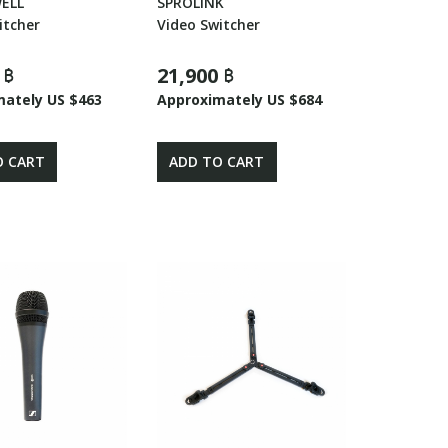
WELL
SPROLINK
itcher
Video Switcher
 ฿
21,900 ฿
mately US $463
Approximately US $684
O CART
ADD TO CART