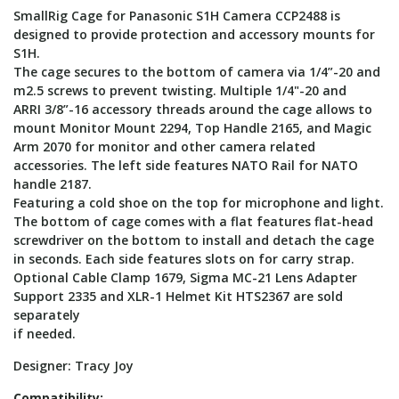
SmallRig Cage for Panasonic S1H Camera CCP2488 is
designed to provide protection and accessory mounts for
S1H.
The cage secures to the bottom of camera via 1/4”-20 and
m2.5 screws to prevent twisting. Multiple 1/4"-20 and
ARRI 3/8”-16 accessory threads around the cage allows to
mount Monitor Mount 2294, Top Handle 2165, and Magic
Arm 2070 for monitor and other camera related
accessories. The left side features NATO Rail for NATO
handle 2187.
Featuring a cold shoe on the top for microphone and light.
The bottom of cage comes with a flat features flat-head
screwdriver on the bottom to install and detach the cage
in seconds. Each side features slots on for carry strap.
Optional Cable Clamp 1679, Sigma MC-21 Lens Adapter
Support 2335 and XLR-1 Helmet Kit HTS2367 are sold
separately
if needed.
Designer: Tracy Joy
Compatibility: