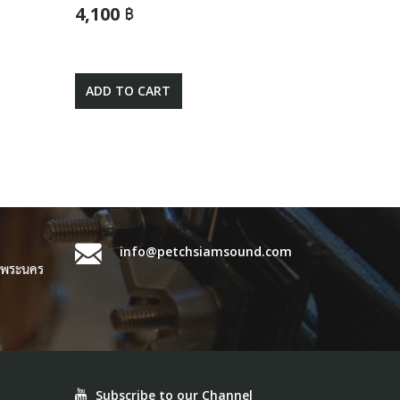
4,100 ฿
ADD TO CART
info@petchsiamsound.com
ขตพระนคร
Subscribe to our Channel