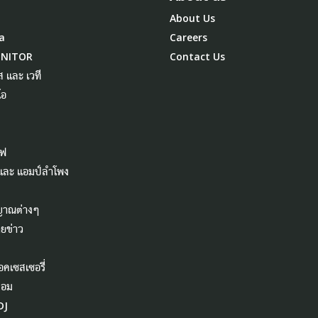
About Us
a
Careers
ONITOR
Contact Us
ส และ เวที
โอ
ไฟ
 และ แอมป์ลำโพง
ญาณต่างๆ
ยข่าว
อคเซสเซอรี่
คอม
DJ