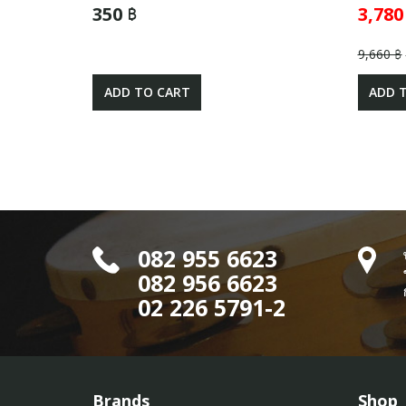
350 ฿
3,780
9,660 ฿
ADD TO CART
ADD 
082 955 6623
082 956 6623
02 226 5791-2
Brands
Shop