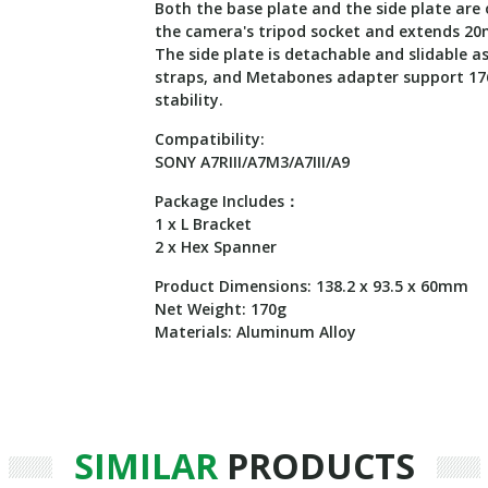
Both the base plate and the side plate are
the camera's tripod socket and extends 20
The side plate is detachable and slidable a
​straps, and Metabones adapter support 176
stability.
Compatibility:
SONY A7RIII/A7M3/A7III/A9
Package Includes：
1 x L Bracket
2 x Hex Spanner
Product Dimensions: 138.2 x 93.5 x 60mm
Net Weight: 170g
Materials: Aluminum Alloy
SIMILAR
PRODUCTS