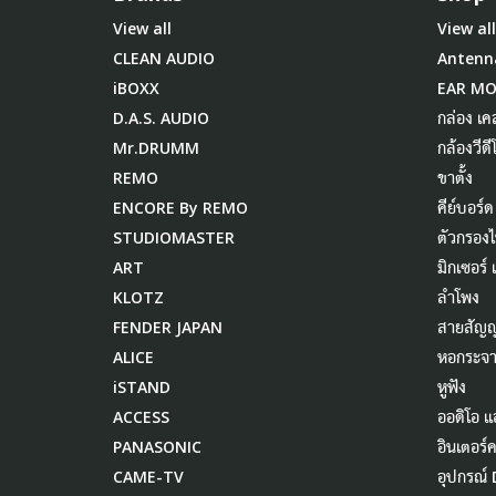
View all
View all
CLEAN AUDIO
Antenn
iBOXX
EAR M
D.A.S. AUDIO
กล่อง เค
Mr.DRUMM
กล้องวีดี
REMO
ขาตั้ง
ENCORE By REMO
คีย์บอร์ด
STUDIOMASTER
ตัวกรอง
ART
มิกเซอร์
KLOTZ
ลำโพง
FENDER JAPAN
สายสัญ
ALICE
หอกระจา
iSTAND
หูฟัง
ACCESS
ออดิโอ แ
PANASONIC
อินเตอร์
CAME-TV
อุปกรณ์ 