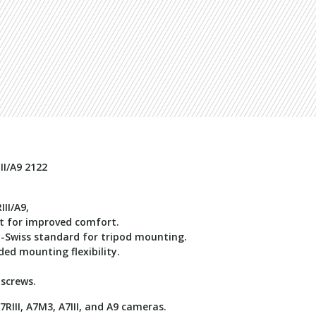
II/A9 2122
II/A9,
t for improved comfort.
ca-Swiss standard for tripod mounting.
ded mounting flexibility.
 screws.
RIII, A7M3, A7III, and A9 cameras.