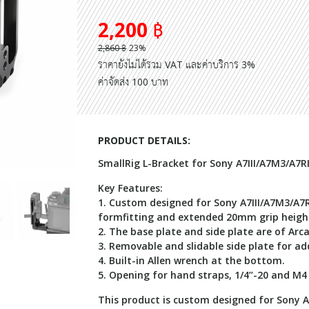
2,200 ฿
2,860 ฿
23%
ราคายังไม่ได้รวม VAT และค่าบริการ 3%
ค่าจัดส่ง 100 บาท
PRODUCT DETAILS:
SmallRig L-Bracket for Sony A7III/A7M3/A7RI
Key Features:
1. Custom designed for Sony A7III/A7M3/A7RI
formfitting and extended 20mm grip heigh
2. The base plate and side plate are of Ar
3. Removable and slidable side plate for ad
4. Built-in Allen wrench at the bottom.
5. Opening for hand straps, 1/4’’-20 and M4
This product is custom designed for Sony A7