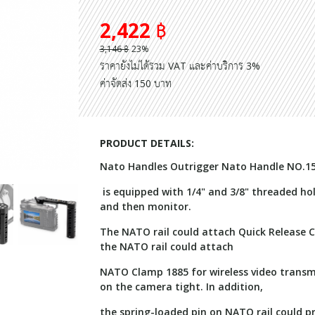
2,422 ฿
3,146 ฿
23%
ราคายังไม่ได้รวม VAT และค่าบริการ 3%
ค่าจัดส่ง 150 บาท
PRODUCT DETAILS:
Nato Handles Outrigger Nato Handle NO.1
is equipped with 1/4" and 3/8" threaded ho
and then monitor.
The NATO rail could attach Quick Release 
the NATO rail could attach
NATO Clamp 1885 for wireless video transm
on the camera tight. In addition,
the spring-loaded pin on NATO rail could pr