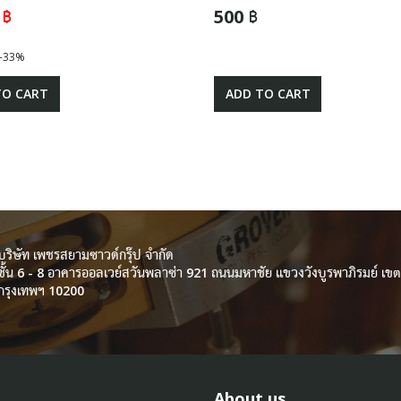
 ฿
500 ฿
-33%
TO CART
ADD TO CART
บริษัท เพชรสยามซาวด์กรุ๊ป จำกัด
ชั้น 6 - 8 อาคารออลเวย์สวันพลาซ่า 921 ถนนมหาชัย แขวงวังบูรพาภิรมย์ เ
กรุงเทพฯ 10200
About us