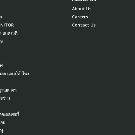
About Us
a
Careers
ONITOR
Contact Us
ส และ เวที
โอ
ไฟ
 และ แอมป์ลำโพง
ญาณต่างๆ
ยข่าว
อคเซสเซอรี่
คอม
DJ