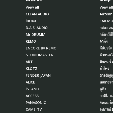
View all
View all
CLEAN AUDIO
Antenn
iBOXX
EAR M
D.A.S. AUDIO
กล่อง เค
Mr.DRUMM
กล้องวีดี
REMO
ขาตั้ง
ENCORE By REMO
คีย์บอร์ด
STUDIOMASTER
ตัวกรอง
ART
มิกเซอร์
KLOTZ
ลำโพง
FENDER JAPAN
สายสัญ
ALICE
หอกระจา
iSTAND
หูฟัง
ACCESS
ออดิโอ แ
PANASONIC
อินเตอร์
CAME-TV
อุปกรณ์ 