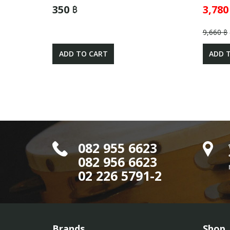
350 ฿
3,780
9,660 ฿
ADD TO CART
ADD 
082 955 6623
082 956 6623
02 226 5791-2
Brands
Shop