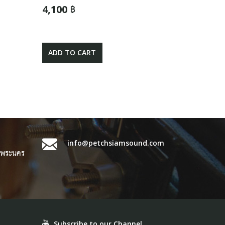
4,100 ฿
ADD TO CART
info@petchsiamsound.com
ขตพระนคร
Subscribe to our Channel