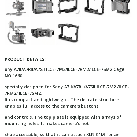
PRODUCT DETAILS:
ony A7II/A7RII/A7SII ILCE-7M2/ILCE-7RM2/ILCE-7SM2 Cage
NO.1660
specially designed for Sony A7II/A7RII/A7SII ILCE-7M2 /ILCE-
7RM2/ ILCE-7SM2.
It is compact and lightweight. The delicate structure
enables full access to the camera's buttons
and controls. The top plate is equipped with arrays of
mounting holes. It makes camera's hot
shoe accessible, so that it can attach XLR-K1M for an