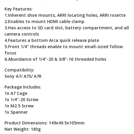
Key Features:
1.Inherent shoe mounts, ARRI locating holes, ARRI rosette
2.Enables to mount HDMI cable clamp
3.Has access to SD card slot, battery compartment, and all
camera controls
4.Features a bottom Arca quick release plate
5.Front 1/4’’ threads enable to mount small-sized follow
focus
6.Abundance of 1/4’’-20 & 3/8’’-16 threaded holes
Compatibility:
Sony A7/ A7S/ A7R
Package Includes:
1x A7 Cage
1x 1/4’’-20 Screw
1x M2.5 Screw
1x Spanner
Product Dimensions: 149x49.5x105mm
Net Weight: 185g