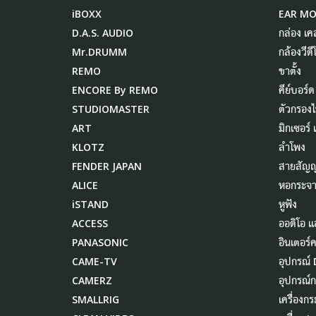
iBOXX
EAR M
D.A.S. AUDIO
กล่อง เค
Mr.DRUMM
กล้องวีดี
REMO
ขาตั้ง
ENCORE By REMO
คีย์บอร์ด
STUDIOMASTER
ตัวกรอง
ART
มิกเซอร์
KLOTZ
ลำโพง
FENDER JAPAN
สายสัญ
ALICE
หอกระจา
iSTAND
หูฟัง
ACCESS
ออดิโอ แ
PANASONIC
อินเตอร์
CAME-TV
อุปกรณ์ 
CAMERZ
อุปกรณ์ก
SMALLRIG
เครื่องก