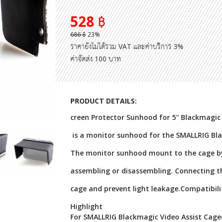
528 ฿
686 ฿
23%
ราคายังไม่ได้รวม VAT และค่าบริการ 3%
ค่าจัดส่ง 100 บาท
PRODUCT DETAILS:
creen Protector Sunhood for 5'' Blackmagi
is a monitor sunhood for the SMALLRIG Blac
The monitor sunhood mount to the cage by f
assembling or disassembling. Connecting the
cage and prevent light leakage.Compatibilit
Highlight
For SMALLRIG Blackmagic Video Assist Cage(