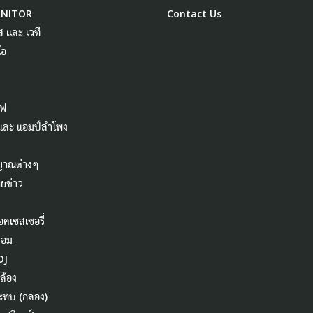
ONITOR
Contact Us
ส และ เวที
โอ
ไฟ
 และ แอมป์ลำโพง
ญาณต่างๆ
ยข่าว
อคเซสเซอรี่
คอม
DJ
ล้อง
ระทบ (กลอง)