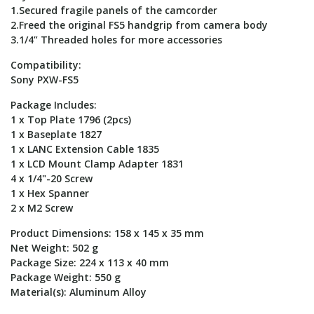
1.Secured fragile panels of the camcorder
2.Freed the original FS5 handgrip from camera body
3.1/4” Threaded holes for more accessories
Compatibility:
Sony PXW-FS5
Package Includes:
1 x Top Plate 1796 (2pcs)
1 x Baseplate 1827
1 x LANC Extension Cable 1835
1 x LCD Mount Clamp Adapter 1831
4 x 1/4"-20 Screw
1 x Hex Spanner
2 x M2 Screw
Product Dimensions: 158 x 145 x 35 mm
Net Weight: 502 g
Package Size: 224 x 113 x 40 mm
Package Weight: 550 g
Material(s): Aluminum Alloy