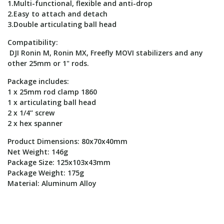
1.Multi-functional, flexible and anti-drop
2.Easy to attach and detach
3.Double articulating ball head
Compatibility:
DJI Ronin M, Ronin MX, Freefly MOVI stabilizers and any
other 25mm or 1" rods.
Package includes:
1 x 25mm rod clamp 1860
1 x articulating ball head
2 x 1/4’’ screw
2 x hex spanner
Product Dimensions: 80x70x40mm
Net Weight: 146g
Package Size: 125x103x43mm
Package Weight: 175g
Material: Aluminum Alloy