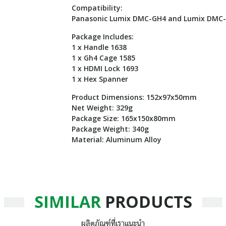
Compatibility:
Panasonic Lumix DMC-GH4 and Lumix DMC
Package Includes:
1 x Handle 1638
1 x Gh4 Cage 1585
1 x HDMI Lock 1693
1 x Hex Spanner
Product Dimensions: 152x97x50mm
Net Weight: 329g
Package Size: 165x150x80mm
Package Weight: 340g
Material: Aluminum Alloy
SIMILAR
PRODUCTS
ผลิตภัณฑ์ที่เราแนะนำ