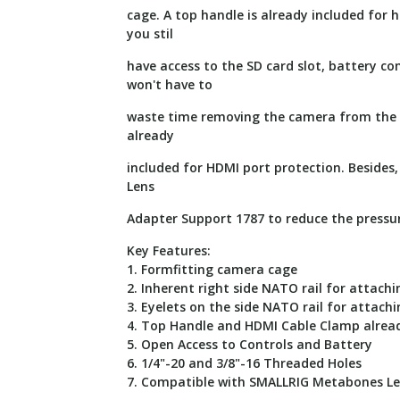
cage. A top handle is already included for 
you stil
have access to the SD card slot, battery c
won't have to
waste time removing the camera from the ca
already
included for HDMI port protection. Beside
Lens
Adapter Support 1787 to reduce the pressu
Key Features:
1. Formfitting camera cage
2. Inherent right side NATO rail for attach
3. Eyelets on the side NATO rail for attach
4. Top Handle and HDMI Cable Clamp alread
5. Open Access to Controls and Battery
6. 1/4"-20 and 3/8"-16 Threaded Holes
7. Compatible with SMALLRIG Metabones Le