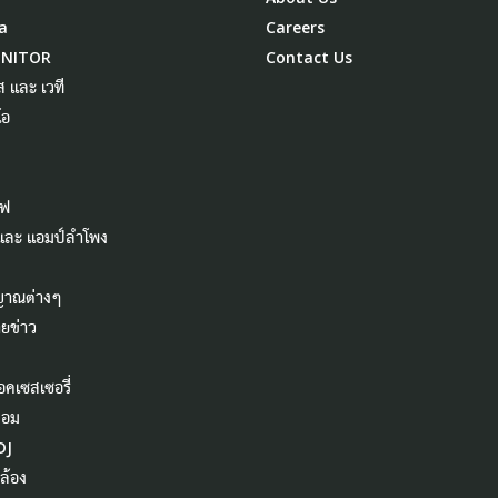
a
Careers
ONITOR
Contact Us
ส และ เวที
โอ
ไฟ
 และ แอมป์ลำโพง
ญาณต่างๆ
ยข่าว
อคเซสเซอรี่
คอม
DJ
ล้อง