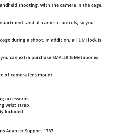
handheld shooting. With the camera in the cage,
ompartment, and all camera controls, so you
ge during a shoot. In addition, a HDMI lock is
s, you can extra purchase SMALLRIG Metabones
re of camera lens mount.
ing accessories
ing wrist strap
y Included
ns Adapter Support 1787