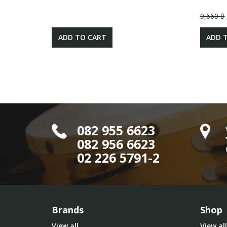
9,660 ฿
ADD TO CART
ADD 
082 955 6623
082 956 6623
02 226 5791-2
Brands
Shop
View all
View all