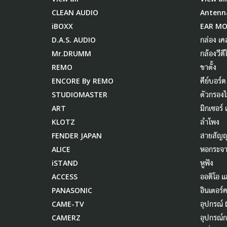
CLEAN AUDIO
Antenn
iBOXX
EAR M
D.A.S. AUDIO
กล่อง เค
Mr.DRUMM
กล้องวีดี
REMO
ขาตั้ง
ENCORE By REMO
คีย์บอร์ด
STUDIOMASTER
ตัวกรอง
ART
มิกเซอร์
KLOTZ
ลำโพง
FENDER JAPAN
สายสัญ
ALICE
หอกระจา
iSTAND
หูฟัง
ACCESS
ออดิโอ แ
PANASONIC
อินเตอร์
CAME-TV
อุปกรณ์ 
CAMERZ
อุปกรณ์ก