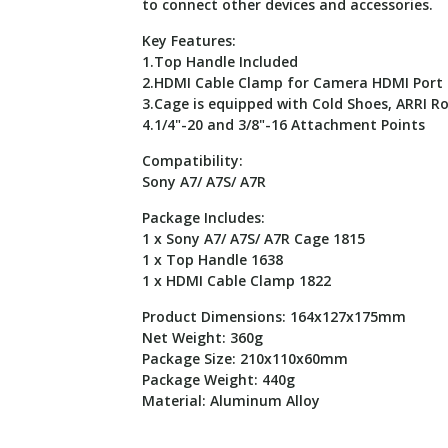
to connect other devices and accessories.
Key Features:
1.Top Handle Included
2.HDMI Cable Clamp for Camera HDMI Port 
3.Cage is equipped with Cold Shoes, ARRI R
4.1/4"-20 and 3/8"-16 Attachment Points
Compatibility:
Sony A7/ A7S/ A7R
Package Includes:
1 x Sony A7/ A7S/ A7R Cage 1815
1 x Top Handle 1638
1 x HDMI Cable Clamp 1822
Product Dimensions: 164x127x175mm
Net Weight: 360g
Package Size: 210x110x60mm
Package Weight: 440g
Material: Aluminum Alloy