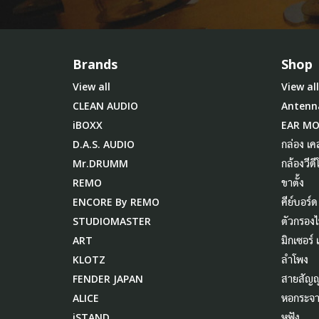
Brands
Shop
View all
View all
CLEAN AUDIO
Antenn
iBOXX
EAR M
D.A.S. AUDIO
กล่อง เค
Mr.DRUMM
กล้องวีดี
REMO
ขาตั้ง
ENCORE By REMO
คีย์บอร์ด
STUDIOMASTER
ตัวกรอง
ART
มิกเซอร์
KLOTZ
ลำโพง
FENDER JAPAN
สายสัญ
ALICE
หอกระจา
iSTAND
หูฟัง