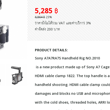
5,285 ฿
6,864 ฿
23%
ราคายังไม่ได้รวม VAT และค่าบริการ 3%
ค่าจัดส่ง 200 บาท
PRODUCT DETAILS:
Sony A7A7RA7S Handheld Rig NO.2010
is a new product made up of Sony A7 Cage 1
HDMI cable clamp 1822. The top handle is a
handheld shooting. HDMI cable clamp coul
damages and blocks no USB and microphone 
with the cold shoes, threaded holes, ARRI l